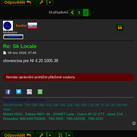
Odpovědět
1
2
Předchozí
16 příspěvků
EnoSat
Moderátor
Re: Sk Locale
P
08 úno 2026, 07:40
ř
í
slovencina pre NI 4.20.1005.38
s
p
ě
v
Nemáte oprávnění prohlížet přiložené soubory.
e
k
Gibertini OP100L /85E-53W/
WaveFrontier T90 /39E-36E-31E-28E-26E-23E-19E-16E-13E-9E-7E-5E-2E-1W-4W-
30W/
Mutant HD51 , Edision MIO+ 4K , QVIART Lunix , Ustym 4K S2 OTT , Ineos ZX4 ,
Dreambox 900UHD/7020HD , TBS-5925 , TBS-5520SE , TBS-5220
Odpovědět