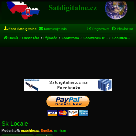
Feed Satdigitalne
Kontaktujte nás
Registrovat
Přihlásit se
Domů
Obsah fóra
Přijímače
Coolstream
Coolstream Trinity a Tank
Coolstream Trinity a Tank - Download soubory
Sk Locale
Moderátoři:
matchboxx
,
EnoSat
,
esmiran