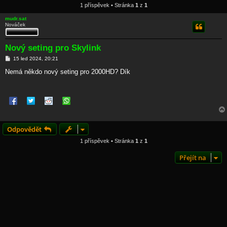
1 příspěvek • Stránka
1
z
1
mudr.sat
Nováček
Nový seting pro Skylink
P
15 led 2024, 20:21
ř
í
Nemá někdo nový seting pro 2000HD? Dík
s
p
ě
v
e
k
Odpovědět
1 příspěvek • Stránka
1
z
1
Přejít na