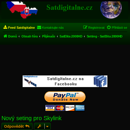
Feed Satdigitalne
Kontaktujte nás
Registrovat
Přihlásit se
Domů
Obsah fóra
Přijímače
SatElita 2000HD
Setting - SatElita 2000HD
Nový seting pro Skylink
Odpovědět