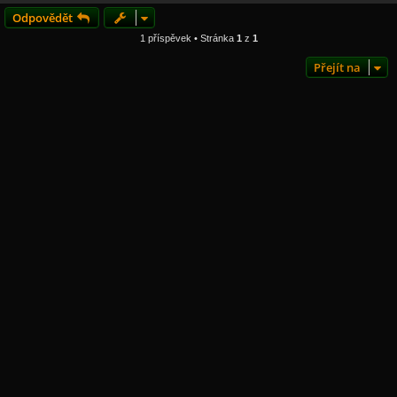
Odpovědět
1 příspěvek • Stránka
1
z
1
Přejít na