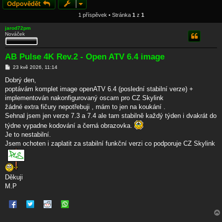
Odpovědět
1 příspěvek • Stránka
1
z
1
jarod72pm
Nováček
AB Pulse 4K Rev.2 - Open ATV 6.4 image
P
23 kvě 2026, 11:14
ř
í
Dobrý den,
s
poptávám komplet image openATV 6.4 (poslední stabilní verze) +
p
ě
implementován nakonfigurovaný oscam pro CZ Skylink
v
žádné extra fičury nepotřebuji , mám to jen na koukání .
e
k
Sehnal jsem jen verze 7.3 a 7.4 ale tam stabilně každý týden i dvakrát do
týdne vypadne kodování a černá obrazovka.
Je to nestabilní.
Jsem ochoten i zaplatit za stabilní funkční verzi co podporuje CZ Skylink
Děkuji
M.P