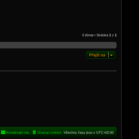
0 témat • Stránka
1
z
1
Přejít na
Kontaktujte nás
Smazat cookies
Všechny časy jsou v
UTC+02:00