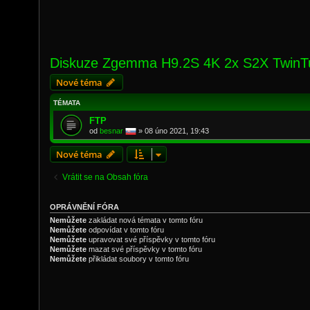
Diskuze Zgemma H9.2S 4K 2x S2X TwinT
Nové téma
TÉMATA
FTP
od
besnar
»
08 úno 2021, 19:43
Nové téma
Vrátit se na Obsah fóra
OPRÁVNĚNÍ FÓRA
Nemůžete
zakládat nová témata v tomto fóru
Nemůžete
odpovídat v tomto fóru
Nemůžete
upravovat své příspěvky v tomto fóru
Nemůžete
mazat své příspěvky v tomto fóru
Nemůžete
přikládat soubory v tomto fóru