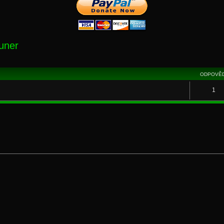
uner
ODPOVĚD
1