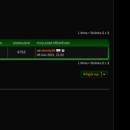
1 téma • Stránka
1
z
1
I
ZOBRAZENÍ
POSLEDNÍ PŘÍSPĚVEK
od
efendy55
6753
08 úno 2021, 21:02
1 téma • Stránka
1
z
1
Přejít na