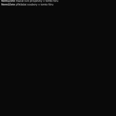
Nemůžete
mazat své příspěvky v tomto fóru
Nemůžete
přikládat soubory v tomto fóru