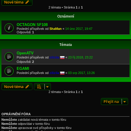
Nové téma
2 témata • Stránka
1
z
1
Oznámení
OCTAGON SF108
Poslední příspěvek od
ShaMan
«
14 úno 2017, 19:47
Odpovědi:
1
Témata
OpenATV
Poslední příspěvek od
zilizila
«
23 říj 2018, 23:22
Odpovědi:
2
EGAMI
Poslední příspěvek od
zilizila
«
03 srp 2017, 13:26
Nové téma
2 témata • Stránka
1
z
1
Přejít na
OPRÁVNĚNÍ FÓRA
Nemůžete
zakládat nová témata v tomto fóru
Nemůžete
odpovídat v tomto fóru
Nemůžete
upravovat své příspěvky v tomto fóru