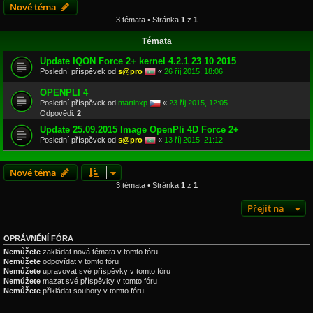
Nové téma
3 témata • Stránka
1
z
1
Témata
Update IQON Force 2+ kernel 4.2.1 23 10 2015
Poslední příspěvek od
s@pro
«
26 říj 2015, 18:06
OPENPLI 4
Poslední příspěvek od
martinxp
«
23 říj 2015, 12:05
Odpovědi:
2
Update 25.09.2015 Image OpenPli 4D Force 2+
Poslední příspěvek od
s@pro
«
13 říj 2015, 21:12
Nové téma
3 témata • Stránka
1
z
1
Přejít na
OPRÁVNĚNÍ FÓRA
Nemůžete
zakládat nová témata v tomto fóru
Nemůžete
odpovídat v tomto fóru
Nemůžete
upravovat své příspěvky v tomto fóru
Nemůžete
mazat své příspěvky v tomto fóru
Nemůžete
přikládat soubory v tomto fóru