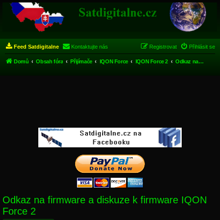
Feed Satdigitalne
Kontaktujte nás
Registrovat
Přihlásit se
Domů
Obsah fóra
Přijímače
IQON Force
IQON Force 2
Odkaz na firmware a diskuze k firmware IQON Force 2
Odkaz na firmware a diskuze k firmware IQON
Force 2