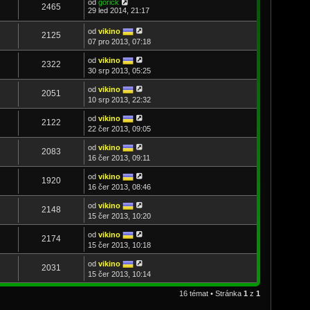
od
gorick
2465
29 led 2014, 21:17
od
vikino
2125
07 pro 2013, 07:18
od
vikino
2322
30 srp 2013, 05:25
od
vikino
2051
10 srp 2013, 22:32
od
vikino
2122
22 čer 2013, 09:05
od
vikino
2083
16 čer 2013, 09:11
od
vikino
1920
16 čer 2013, 08:46
od
vikino
2148
15 čer 2013, 10:20
od
vikino
2174
15 čer 2013, 10:18
od
vikino
2031
15 čer 2013, 10:14
16 témat • Stránka
1
z
1