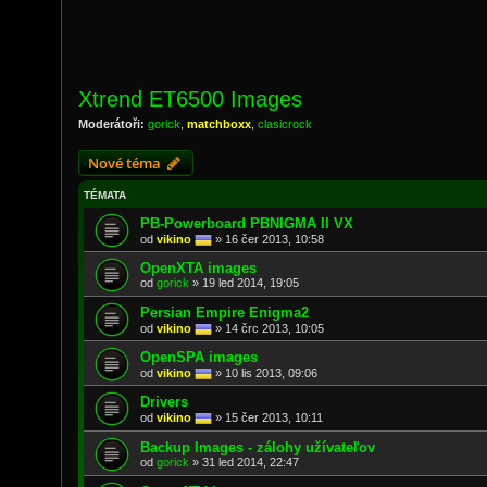
Xtrend ET6500 Images
Moderátoři:
gorick
,
matchboxx
,
clasicrock
Nové téma
TÉMATA
PB-Powerboard PBNIGMA II VX
od
vikino
»
16 čer 2013, 10:58
OpenXTA images
od
gorick
»
19 led 2014, 19:05
Persian Empire Enigma2
od
vikino
»
14 črc 2013, 10:05
OpenSPA images
od
vikino
»
10 lis 2013, 09:06
Drivers
od
vikino
»
15 čer 2013, 10:11
Backup Images - zálohy užívateľov
od
gorick
»
31 led 2014, 22:47