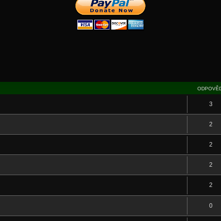
ODPOVĚD
3
2
2
2
2
0