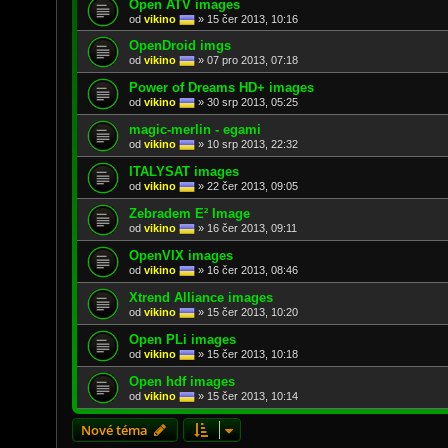
Open ATV images
od
vikino
»
15 čer 2013, 10:16
OpenDroid imgs
od
vikino
»
07 pro 2013, 07:18
Power of Dreams HD+ images
od
vikino
»
30 srp 2013, 05:25
magic-merlin - egami
od
vikino
»
10 srp 2013, 22:32
ITALYSAT images
od
vikino
»
22 čer 2013, 09:05
Zebradem E² Image
od
vikino
»
16 čer 2013, 09:11
OpenVIX images
od
vikino
»
16 čer 2013, 08:46
Xtrend Alliance images
od
vikino
»
15 čer 2013, 10:20
Open PLi images
od
vikino
»
15 čer 2013, 10:18
Open hdf images
od
vikino
»
15 čer 2013, 10:14
Nové téma