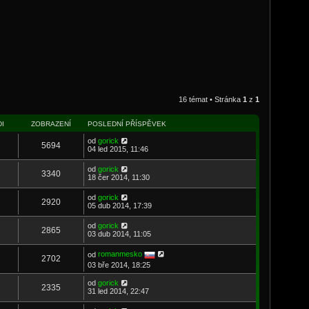
16 témat • Stránka
1
z
1
I
ZOBRAZENÍ
POSLEDNÍ PŘÍSPĚVEK
od
gorick
5694
04 led 2015, 11:46
od
gorick
3340
18 čer 2014, 11:30
od
gorick
2920
05 dub 2014, 17:39
od
gorick
2865
03 dub 2014, 11:05
od
romanmesko
2702
03 bře 2014, 18:25
od
gorick
2335
31 led 2014, 22:47