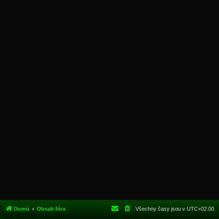
Domů
Obsah fóra
Všechny časy jsou v
UTC+02:00