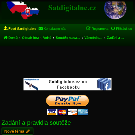
Feed Satdigitalne
Kontaktujte nás
Registrovat
Přihlásit se
Domů
Obsah fóra
Volné
Soutěže na satdigitalne.cz
Vánoční soutěž 2012
Zadání a pravidla soutěže
Zadání a pravidla soutěže
Nové téma