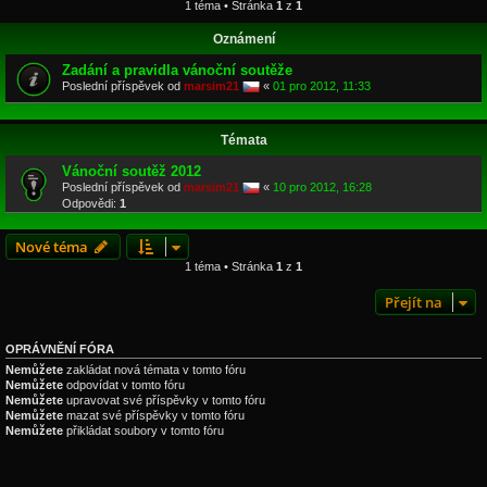
1 téma • Stránka
1
z
1
Oznámení
Zadání a pravidla vánoční soutěže
Poslední příspěvek od
marsim21
«
01 pro 2012, 11:33
Témata
Vánoční soutěž 2012
Poslední příspěvek od
marsim21
«
10 pro 2012, 16:28
Odpovědi:
1
Nové téma
1 téma • Stránka
1
z
1
Přejít na
OPRÁVNĚNÍ FÓRA
Nemůžete
zakládat nová témata v tomto fóru
Nemůžete
odpovídat v tomto fóru
Nemůžete
upravovat své příspěvky v tomto fóru
Nemůžete
mazat své příspěvky v tomto fóru
Nemůžete
přikládat soubory v tomto fóru