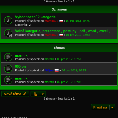
3 témata • Stránka
1
z
1
Oznámení
Vyhodnocení 2 kategorie
Poslední příspěvek od
marsim21
«
02 led 2013, 19:25
Odpovědi:
2
Volná kategorie,,prezentace , postupy , pdf , word , excel ,
Poslední příspěvek od
marsim21
«
01 pro 2012, 13:55
Témata
marmik
Poslední příspěvek od
marmik
«
05 pro 2012, 13:57
005jon
Poslední příspěvek od
005jon
«
04 pro 2012, 20:13
marmik
Poslední příspěvek od
marmik
«
02 pro 2012, 13:08
Nové téma
3 témata • Stránka
1
z
1
Přejít na