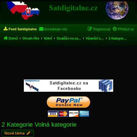
Feed Satdigitalne
Kontaktujte nás
Registrovat
Přihlásit se
Domů
Obsah fóra
Volné
Soutěže na satdigitalne.cz
Vánoční soutěž 2012
2 Kategorie Volná kategorie
2 Kategorie Volná kategorie
Nové téma