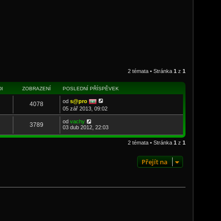
2 témata • Stránka
1
z
1
I
ZOBRAZENÍ
POSLEDNÍ PŘÍSPĚVEK
od
s@pro
4078
05 zář 2013, 09:02
od
vachy
3789
03 dub 2012, 22:03
2 témata • Stránka
1
z
1
Přejít na