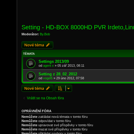
Setting - HD-BOX 8000HD PVR Irdeto,Lin
Moderátor:
By.Bob
Nové téma
TÉMATA
Settings 2013/09
od
agent x
»
05 zář 2013, 08:11
Setting z 28_02_2012
od
vogel5
»
29 úno 2012, 07:58
Nové téma
Vrátit se na Obsah fóra
OPRÁVNĚNÍ FÓRA
Nemůžete
zakládat nová témata v tomto fóru
Nemůžete
odpovídat v tomto fóru
Nemůžete
upravovat své příspěvky v tomto fóru
Nemůžete
mazat své příspěvky v tomto fóru
Nemůžete
přikládat soubory v tomto fóru