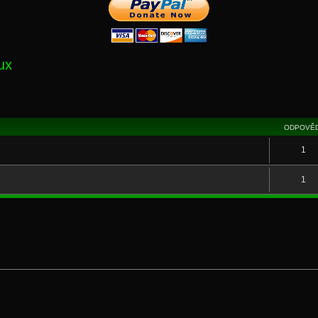
ux
ODPOVĚD
1
1