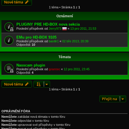
Nové téma
1 téma • Stránka
1
z
1
Oznámení
PLUGINY PRE HD-BOX nova sekcia
Poslední příspěvek od
Jerry973
«
13 pro 2011, 21:53
EMu pro HD-BOX 9105
Poslední příspěvek od
bastlir1
«
02 bře 2013, 20:39
Odpovědi:
10
Témata
Nasscam plugin
Poslední příspěvek od
grantec
«
12 pro 2011, 23:45
Odpovědi:
4
Nové téma
1 téma • Stránka
1
z
1
Přejít na
OPRÁVNĚNÍ FÓRA
Nemůžete
zakládat nová témata v tomto fóru
Nemůžete
odpovídat v tomto fóru
Nemůžete
upravovat své příspěvky v tomto fóru
Nemůžete
mazat své příspěvky v tomto fóru