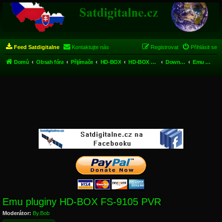
Feed Satdigitalne
Kontaktujte nás
Registrovat
Přihlásit se
Domů
Obsah fóra
Přijímače
HD-BOX
HD-BOX FS-9105 HD PVR
Download - HD-BOX FS-9105 PVR
Emu pluginy HD-BOX FS-9105 PVR
Emu pluginy HD-BOX FS-9105 PVR
Moderátor:
By.Bob