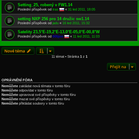
Setting_25, robený v FW1.14
Poslední příspěvek od
tras
«
31 led 2011, 18:05
setting NXP 256 pro 14 družic sw1.14
Poslední příspěvek od
jadu
«
16 led 2011, 15:32
Satelity 23,5°E-19,2°E-13,0°E-05,0°E-00,8°W
Poslední příspěvek od
005jon
«
11 led 2011, 11:03
Nové téma
11 témat • Stránka
1
z
1
Přejít na
OPRÁVNĚNÍ FÓRA
Nemůžete
zakládat nová témata v tomto fóru
Nemůžete
odpovídat v tomto fóru
Nemůžete
upravovat své příspěvky v tomto fóru
Nemůžete
mazat své příspěvky v tomto fóru
Nemůžete
přikládat soubory v tomto fóru