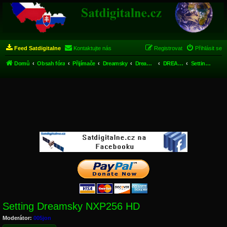
Feed Satdigitalne
Kontaktujte nás
Registrovat
Přihlásit se
Domů
Obsah fóra
Přijímače
Dreamsky
Dreamsky HD
DREAMSKY NXP256HD
Setting Dreamsky NXP256 HD
Setting Dreamsky NXP256 HD
Moderátor:
005jon