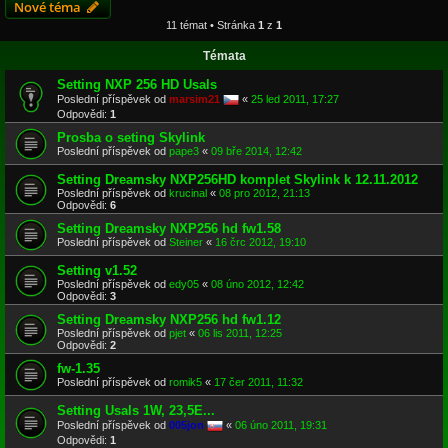
Nové téma
11 témat • Stránka
1
z
1
Témata
Setting NXP 256 HD Usals
Poslední příspěvek od
marsim21
«
25 led 2011, 17:27
Odpovědi:
1
Prosba o seting Skylink
Poslední příspěvek od
pape3
«
09 bře 2014, 12:42
Setting Dreamsky NXP256HD komplet Skylink k 12.11.2012
Poslední příspěvek od
krucinal
«
08 pro 2012, 21:13
Odpovědi:
6
Setting Dreamsky NXP256 hd fw1.58
Poslední příspěvek od
Steiner
«
16 črc 2012, 19:10
Setting v1.52
Poslední příspěvek od
edy05
«
08 úno 2012, 12:42
Odpovědi:
3
Setting Dreamsky NXP256 hd fw1.12
Poslední příspěvek od
pjet
«
06 lis 2011, 12:25
Odpovědi:
2
fw-1.35
Poslední příspěvek od
romik5
«
17 čer 2011, 11:32
Setting Usals 1W, 23,5E...
Poslední příspěvek od
005jon
«
06 úno 2011, 19:31
Odpovědi:
1