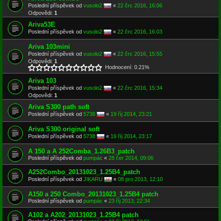
Poslední příspěvek od
vusolo2
«
22 črc 2016, 16:06
Odpovědi:
1
Ariva53E
Poslední příspěvek od
vusolo2
«
22 črc 2016, 16:03
Ariva 103mini
Poslední příspěvek od
vusolo2
«
22 črc 2016, 15:55
Odpovědi:
1
Hodnocení: 0.21%
Ariva 103
Poslední příspěvek od
vusolo2
«
22 črc 2016, 15:34
Odpovědi:
1
Ariva S300 path soft
Poslední příspěvek od
5738
«
19 říj 2014, 23:21
Ariva S300 original soft
Poslední příspěvek od
5738
«
19 říj 2014, 23:17
A 150 a A 252Comba_1.26B3_patch
Poslední příspěvek od
pumpác
«
28 čer 2014, 09:06
A252Combo_20131023_1.25B4_patch
Poslední příspěvek od
JIKARU
«
08 pro 2013, 12:10
A150 a 250 Combo_20131023_1.25B4 patch
Poslední příspěvek od
pumpác
«
23 říj 2013, 22:34
A102 a A202_20131023_1.25B4 patch