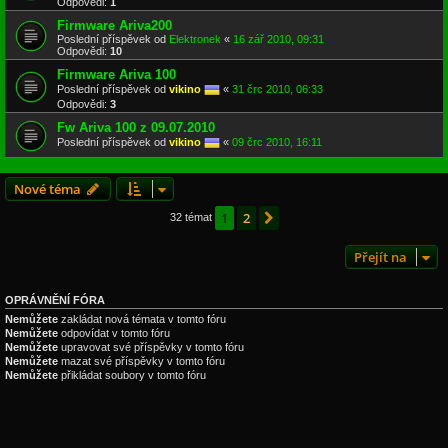
Odpovědi:
1
Firmware Ariva200
Poslední příspěvek od
Elektronek
«
16 zář 2010, 09:31
Odpovědi:
10
Firmware Ariva 100
Poslední příspěvek od
vikino
«
31 črc 2010, 06:33
Odpovědi:
3
Fw Ariva 100 z 09.07.2010
Poslední příspěvek od
vikino
«
09 črc 2010, 16:11
Nové téma
1
2
Další
32 témat
Přejít na
OPRÁVNĚNÍ FÓRA
Nemůžete
zakládat nová témata v tomto fóru
Nemůžete
odpovídat v tomto fóru
Nemůžete
upravovat své příspěvky v tomto fóru
Nemůžete
mazat své příspěvky v tomto fóru
Nemůžete
přikládat soubory v tomto fóru