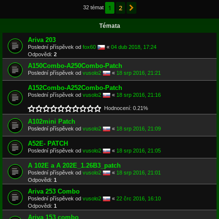
1
2
Další
32 témat
Témata
Ariva 203
Poslední příspěvek od
fox60
«
04 dub 2018, 17:24
Odpovědi:
2
A150Combo-A250Combo-Patch
Poslední příspěvek od
vusolo2
«
18 srp 2016, 21:21
A152Combo-A252Combo-Patch
Poslední příspěvek od
vusolo2
«
18 srp 2016, 21:16
Hodnocení: 0.21%
A102mini Patch
Poslední příspěvek od
vusolo2
«
18 srp 2016, 21:09
A52E- PATCH
Poslední příspěvek od
vusolo2
«
18 srp 2016, 21:05
A 102E a A 202E_1.26B3_patch
Poslední příspěvek od
vusolo2
«
18 srp 2016, 21:01
Odpovědi:
1
Ariva 253 Combo
Poslední příspěvek od
vusolo2
«
22 črc 2016, 16:10
Odpovědi:
1
Ariva 153 combo