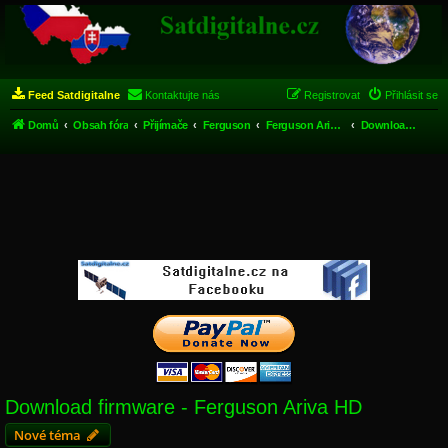
Feed Satdigitalne
Kontaktujte nás
Registrovat
Přihlásit se
Domů
Obsah fóra
Přijímače
Ferguson
Ferguson Ariva HD
Download firmware - Ferguson Ariva HD
Download firmware - Ferguson Ariva HD
Nové téma