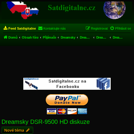
Feed Satdigitalne
Kontaktujte nás
Registrovat
Přihlásit se
Domů
Obsah fóra
Přijímače
Dreamsky
Dreamsky HD
Dreamsky DSR-9500 HD
Dreamsky DSR-9500 HD diskuze
Dreamsky DSR-9500 HD diskuze
Nové téma