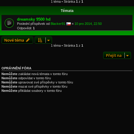
1 téma • Stránka
1
z
1
Témata
dreamsky 9500 hd
Poslední příspěvek od
Blacker91
«
10 pro 2014, 22:50
Odpovědi:
1
Nové téma
1 téma • Stránka
1
z
1
Přejít na
OPRÁVNĚNÍ FÓRA
Nemůžete
zakládat nová témata v tomto fóru
Nemůžete
odpovídat v tomto fóru
Nemůžete
upravovat své příspěvky v tomto fóru
Nemůžete
mazat své příspěvky v tomto fóru
Nemůžete
přikládat soubory v tomto fóru