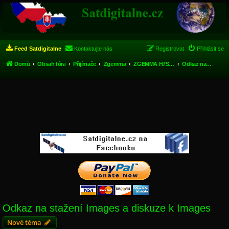
Feed Satdigitalne
Kontaktujte nás
Registrovat
Přihlásit se
Domů
Obsah fóra
Přijímače
Zgemma
ZGEMMA H7S Triple Tuner 4k UHD
Odkaz na stažení Images a diskuze k Images
Odkaz na stažení Images a diskuze k Images
Nové téma