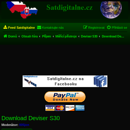
Feed Satdigitalne
Kontaktujte nás
Registrovat
Přihlásit se
Domů
Obsah fóra
Příjem
Měřící přístroje
Deviser S30
Download Deviser S30
Download Deviser S30
Moderátor:
005jon