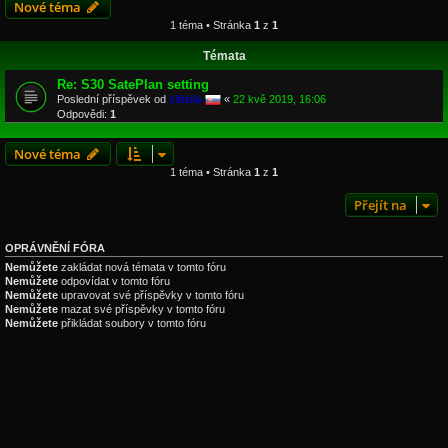
Nové téma
1 téma • Stránka
1
z
1
Témata
Re: S30 SatePlan setting
Poslední příspěvek od
zilizila
«
22 kvě 2019, 16:06
Odpovědi:
1
Nové téma
1 téma • Stránka
1
z
1
Přejít na
OPRÁVNĚNÍ FÓRA
Nemůžete
zakládat nová témata v tomto fóru
Nemůžete
odpovídat v tomto fóru
Nemůžete
upravovat své příspěvky v tomto fóru
Nemůžete
mazat své příspěvky v tomto fóru
Nemůžete
přikládat soubory v tomto fóru