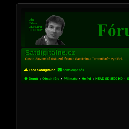
Satdigitalne.cz
Česko-Slovenské diskuzní fórum o Satelitním a Terestriálním vysílání.
Feed Satdigitalne
Kontaktujte nás
Domů
Obsah fóra
Přijímače
He@d
HEAD SD 8500 HD
S