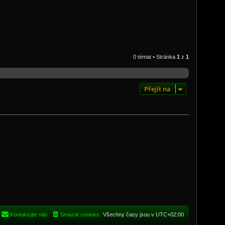
0 témat • Stránka
1
z
1
Přejít na
Kontaktujte nás
Smazat cookies
Všechny časy jsou v
UTC+02:00