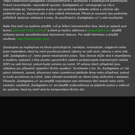
“https://www.forum.satdigitalne.cz/subdom/forum”), souhlasíte s následujícími podmínkami.
Pokud nesouhlasíte, neprodleně opusťte „Satdigitalne.cz“, nevstupujte na něj a
nepoužívejte jej. Vyhrazujeme si právo tyto podmínky kdykoliv změnit a učiníme vše
potřebné pro to, abychom vás o této změně informovali. Přesto je rozumné tyto podmínky
průběžně sledovat vzhledem k tomu, že používáním „Satdigitalne.cz“ s nimi souhlasíte.
Naše fóra beží na systému phpBB, což je řešení internetového fóra, které je vydané pod
licencí „
General Public License
“ a které je možno stáhnout z
www.phpbb.com
. phpBB
software pouze zprostředkovává internetové diskuze. Pro další informace o phpBB
navštivte:
http://www.phpbb.com/
.
Zavazujete se nepřispívat na fórum pohoršujícím, hanlivým, nevhodným, vulgárním nebo
jiným materiálem, který by mohl porušovat platné zákony ve vaší zemi, zákony v zemi, kde
sídlí „Satdigitalne.cz“, nebo platné mezinárodní právo. Tato činnost může vést k okamžitému
a trvalému vykázání z fóra a/nebo upozornění vašeho poskytovatele internetových služeb
(ISP) na vaši činnost, pokud bude uznáno za nutné. IP adresy všech příspěvků jsou
ukládány pro případné uplatnění těchto opatření. Souhlasíte s tím, že „Satdigitalne.cz“ má
právo odstranit, upravit, přesunout nebo uzamknout jakékoliv téma nebo příspěvek, pokud
to bude považovat za nutné. Jako uživatel souhlasíte se všemi údaji uloženými v databázi.
Přestože „Satdigitalne.cz“ ani phpBB neposkytne tyto informace třetí straně nebo cizím
osobám, nepřebírá „Satdigitalne.cz“ ani phpBB zodpovědnost za jakýkoliv pokus o vniknutí
do systému, který by mohl vést ke kompromitaci těchto dat.