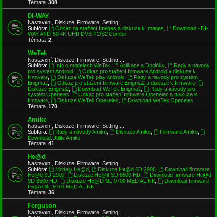
Témata:
308
DI-WAY
Nastavení, Diskuze, Firmware, Setting ...
Subfóra:
Odkaz na stažení Images a diskuze k Images
,
Download - DI-
WAY AND-50 4K UHD DVB-T2/S2 Combo
Témata:
2
WeTek
Nastavení, Diskuze, Firmware, Setting ...
Subfóra:
Info o modelech WeTek
,
Aplikace a Doplňky
,
Rady a návody
pro systém Android
,
Odkaz pro stažení firmware Android a diskuze k
firmware
,
Diskuze WeTek play Android
,
Rady a návody pro systém
Enigma2
,
Odkaz pro stažení firmware Enigma2 a diskuze k firmware
,
Diskuze Enigma2
,
Download WeTek Enigma2
,
Rady a návody pro
systém Openelec
,
Odkaz pro stažení firmware Openelec a diskuze k
firmware
,
Diskuze WeTek Openelec
,
Download WeTek Openelec
Témata:
170
Amiko
Nastavení, Diskuze, Firmware, Setting ...
Subfóra:
Rady a návody Amiko
,
Diskuze Amiko
,
Firmware Amiko
,
Download,Utility Amiko
Témata:
41
He@d
Nastavení, Diskuze, Firmware, Setting ...
Subfóra:
Modely He@d
,
Diskuze He@d SD 2900
,
Download firmware
He@d SD 2900
,
Diskuze He@d SD 8500 HD
,
Download firmware He@d
SD 8500 HD
,
Diskuze HE@D ML 9700 MEDIALINK
,
Download firmware
He@d ML 9700 MEDIALINK
Témata:
36
Ferguson
Nastavení, Diskuze, Firmware, Setting ...