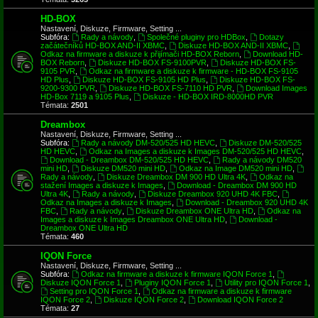
HD-BOX
Nastavení, Diskuze, Firmware, Setting ...
Subfóra:
Rady a návody
,
Společné pluginy pro HDBox
,
Dotazy
začátečníků HD-BOX AND-II XBMC
,
Diskuze HD-BOX AND-II XBMC
,
Odkaz na firmware a diskuze k přijímači HD-BOX Reborn
,
Download HD-
BOX Reborn
,
Diskuze HD-BOX FS-9100PVR
,
Diskuze HD-BOX FS-
9105 PVR
,
Odkaz na firmware a diskuze k firmware - HD-BOX FS-9105
HD Plus
,
Diskuze HD-BOX FS-9105 HD Plus
,
Diskuze HD-BOX FS-
9200-9300 PVR
,
Diskuze HD-BOX FS-7110 HD PVR
,
Download Images
HD-Box 7119 a 9105 Plus
,
Diskuze - HD-BOX IRD-8000HD PVR
Témata:
2501
Dreambox
Nastavení, Diskuze, Firmware, Setting ...
Subfóra:
Rady a návody DM-520/525 HD HEVC
,
Diskuze DM-520/525
HD HEVC
,
Odkaz na Images a diskuze k Images DM-520/525 HD HEVC
,
Download - Dreambox DM-520/525 HD HEVC
,
Rady a návody DM520
mini HD
,
Diskuze DM520 mini HD
,
Odkaz na Image DM520 mini HD
,
Rady a návody
,
Diskuze Dreambox DM 900 HD Ultra 4K
,
Odkaz na
stažení Images a diskuze k Images
,
Download - Dreambox DM 900 HD
Ultra 4K
,
Rady a návody
,
Diskuze Dreambox 920 UHD 4K FBC
,
Odkaz na Images a diskuze k Images
,
Download - Dreambox 920 UHD 4K
FBC
,
Rady a návody
,
Diskuze Dreambox ONE Ultra HD
,
Odkaz na
Images a diskuze k Images Dreambox ONE Ultra HD
,
Download -
Dreambox ONE Ultra HD
Témata:
460
IQON Force
Nastavení, Diskuze, Firmware, Setting ...
Subfóra:
Odkaz na firmware a diskuze k firmware IQON Force 1
,
Diskuze IQON Force 1
,
Pluginy IQON Force 1
,
Utility pro IQON Force 1
,
Setting pro IQON Force 1
,
Odkaz na firmware a diskuze k firmware
IQON Force 2
,
Diskuze IQON Force 2
,
Download IQON Force 2
Témata:
27