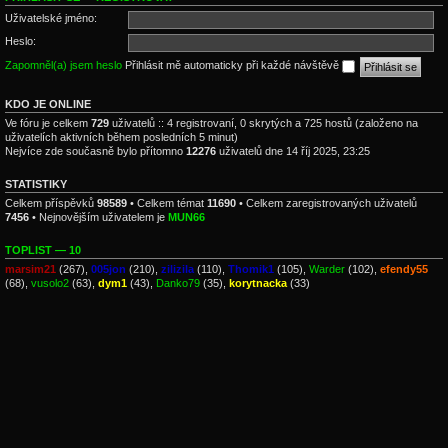
Uživatelské jméno:
Heslo:
Zapomněl(a) jsem heslo
Přihlásit mě automaticky při každé návštěvě
KDO JE ONLINE
Ve fóru je celkem
729
uživatelů :: 4 registrovaní, 0 skrytých a 725 hostů (založeno na
uživatelích aktivních během posledních 5 minut)
Nejvíce zde současně bylo přítomno
12276
uživatelů dne 14 říj 2025, 23:25
STATISTIKY
Celkem příspěvků
98589
• Celkem témat
11690
• Celkem zaregistrovaných uživatelů
7456
• Nejnovějším uživatelem je
MUN66
TOPLIST — 10
marsim21
(267),
005jon
(210),
zilizila
(110),
Thomik1
(105),
Warder
(102),
efendy55
(68),
vusolo2
(63),
dym1
(43),
Danko79
(35),
korytnacka
(33)