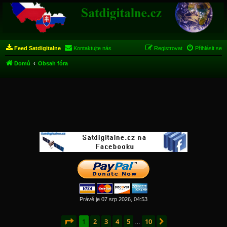
Feed Satdigitalne
Kontaktujte nás
Registrovat
Přihlásit se
Domů
Obsah fóra
Právě je 07 srp 2026, 04:53
Stránka
1
z
10
1
2
3
4
5
10
Další
…