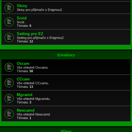
Skiny
Skiny pro přijímače s Enigmou2.
Srvid
Srvid .
Témata:
6
Setting pro E2
Setting pro přijímače s Enigmou2
Témata:
12
Emulátory
Oscam
Vše ohledně Oscamu
Témata:
58
CCcam
Vše ohledně CCcamu.
Témata:
13
Mgcamd
Vše ohledně Mgcamdu.
Témata:
3
Newcamd
Vše ohledně Newcamd
Témata:
1
Příjem