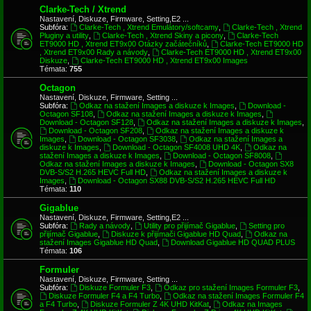
Clarke-Tech / Xtrend
Nastavení, Diskuze, Firmware, Setting,E2 ...
Subfóra:
Clarke-Tech , Xtrend Emulátory/softcamy
,
Clarke-Tech , Xtrend
Pluginy a utility
,
Clarke-Tech , Xtrend Skiny a picony
,
Clarke-Tech
ET9000 HD , Xtrend ET9x00 Otázky začátečníků
,
Clarke-Tech ET9000 HD
, Xtrend ET9x00 Rady a návody
,
Clarke-Tech ET9000 HD , Xtrend ET9x00
Diskuze
,
Clarke-Tech ET9000 HD , Xtrend ET9x00 Images
Témata:
755
Octagon
Nastavení, Diskuze, Firmware, Setting ...
Subfóra:
Odkaz na stažení Images a diskuze k Images
,
Download -
Octagon SF108
,
Odkaz na stažení Images a diskuze k Images
,
Download - Octagon SF128
,
Odkaz na stažení Images a diskuze k Images
,
Download - Octagon SF208
,
Odkaz na stažení Images a diskuze k
Images
,
Download - Octagon SF3038
,
Odkaz na stažení Images a
diskuze k Images
,
Download - Octagon SF4008 UHD 4K
,
Odkaz na
stažení Images a diskuze k Images
,
Download - Octagon SF8008
,
Odkaz na stažení Images a diskuze k Images
,
Download - Octagon SX8
DVB-S/S2 H.265 HEVC Full HD
,
Odkaz na stažení Images a diskuze k
Images
,
Download - Octagon SX88 DVB-S/S2 H.265 HEVC Full HD
Témata:
110
Gigablue
Nastavení, Diskuze, Firmware, Setting,E2 ...
Subfóra:
Rady a návody
,
Utility pro přijímač Gigablue
,
Setting pro
přijímač Gigablue
,
Diskuze k přijímači Gigablue HD Quad
,
Odkaz na
stažení Images Gigablue HD Quad
,
Download Gigablue HD QUAD PLUS
Témata:
106
Formuler
Nastavení, Diskuze, Firmware, Setting ...
Subfóra:
Diskuze Formuler F3
,
Odkaz pro stažení Images Formuler F3
,
Diskuze Formuler F4 a F4 Turbo
,
Odkaz na stažení Images Formuler F4
a F4 Turbo
,
Diskuze Formuler Z 4K UHD KitKat
,
Odkaz na Images