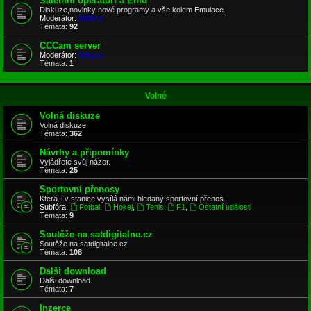
Satelitní operátoři a Emu
Diskuze,novinky nové programy a vše kolem Emulace.
Moderátor:
005jon
Témata:
92
CCCam server
Moderátor:
005jon
Témata:
1
Volné
Volná diskuze
Volná diskuze.
Témata:
362
Návrhy a připomínky
Vyjádřete svůj názor.
Témata:
25
Sportovní přenosy
Která Tv stanice vysílá námi hledaný sportovní přenos.
Subfóra:
Fotbal
,
Hokej
,
Tenis
,
F1
,
Ostatní události
Témata:
9
Soutěže na satdigitalne.cz
Soutěže na satdigitalne.cz
Témata:
108
Dalši download
Dalši download.
Témata:
7
Inzerce