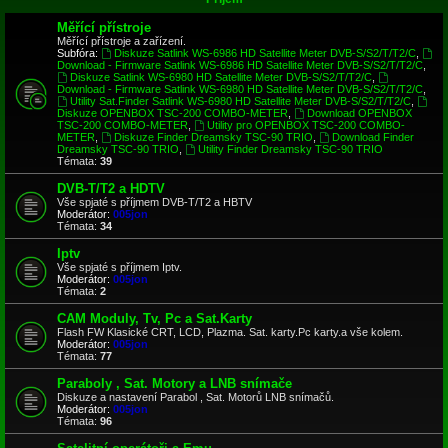
Měřící přístroje
Měřící přístroje a zařízení.
Subfóra:
Diskuze Satlink WS-6986 HD Satellite Meter DVB-S/S2/T/T2/C
,
Download - Firmware Satlink WS-6986 HD Satellite Meter DVB-S/S2/T/T2/C
,
Diskuze Satlink WS-6980 HD Satellite Meter DVB-S/S2/T/T2/C
,
Download - Firmware Satlink WS-6980 HD Satellite Meter DVB-S/S2/T/T2/C
,
Utility Sat.Finder Satlink WS-6980 HD Satellite Meter DVB-S/S2/T/T2/C
,
Diskuze OPENBOX TSC-200 COMBO-METER
,
Download OPENBOX
TSC-200 COMBO-METER
,
Utility pro OPENBOX TSC-200 COMBO-
METER
,
Diskuze Finder Dreamsky TSC-90 TRIO
,
Download Finder
Dreamsky TSC-90 TRIO
,
Utility Finder Dreamsky TSC-90 TRIO
Témata:
39
DVB-T/T2 a HDTV
Vše spjaté s příjmem DVB-T/T2 a HBTV
Moderátor:
005jon
Témata:
34
Iptv
Vše spjaté s příjmem Iptv.
Moderátor:
005jon
Témata:
2
CAM Moduly, Tv, Pc a Sat.Karty
Flash FW Klasické CRT, LCD, Plazma. Sat. karty.Pc karty.a vše kolem.
Moderátor:
005jon
Témata:
77
Paraboly , Sat. Motory a LNB snímače
Diskuze a nastavení Parabol , Sat. Motorů LNB snímačů.
Moderátor:
005jon
Témata:
96