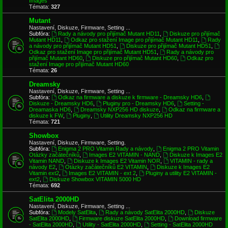
Images
Témata:
327
Mutant
Nastavení, Diskuze, Firmware, Setting ...
Subfóra:
Rady a návody pro přijímač Mutant HD11
,
Diskuze pro přijímač
Mutant HD11
,
Odkaz pro stažení Image pro přijímač Mutant HD11
,
Rady
a návody pro přijímač Mutant HD51
,
Diskuze pro přijímač Mutant HD51
,
Odkaz pro stažení Image pro přijímač Mutant HD51
,
Rady a návody pro
přijímač Mutant HD60
,
Diskuze pro přijímač Mutant HD60
,
Odkaz pro
stažení Image pro přijímač Mutant HD60
Témata:
26
Dreamsky
Nastavení, Diskuze, Firmware, Setting ...
Subfóra:
Odkaz na firmware a diskuze k firmware - Dreamsky HD6
,
Diskuze - Dreamsky HD6
,
Pluginy pro - Dreamsky HD6
,
Setting -
Dreamaska HD6
,
Dreamsky NXP256 HD diskuze
,
Odkaz na firmware a
diskuze k FW
,
Pluginy
,
Utility Dreamsky NXP256 HD
Témata:
721
Showbox
Nastavení, Diskuze, Firmware, Setting.
Subfóra:
Enigma 2 PRO Vitamin Rady a návody
,
Enigma 2 PRO Vitamin
Otázky začátečníků
,
Images E2 VITAMIN - NAND
,
Diskuze k Images E2
Vitamin NAND
,
Diskuze k Images E2 Vitamin NOR
,
VITAMIN - rady a
návody E2
,
Otázky začátečníků E2 VITAMIN
,
Diskuze k Images E2
Vitamin ext2
,
Images E2 VITAMIN - ext 2
,
Pluginy a utility E2 VITAMIN -
ext2
,
Diskuze Showbox VITAMIN 5000 HD
Témata:
692
SatElita 2000HD
Nastavení, Diskuze, Firmware, Setting ...
Subfóra:
Modely SatElita
,
Rady a návody SatElita 2000HD
,
Diskuze
SatElita 2000HD
,
Firmware diskuze SatElita 2000HD
,
Download firmware
- SatElita 2000HD
,
Utility - SatElita 2000HD
,
Setting - SatElita 2000HD