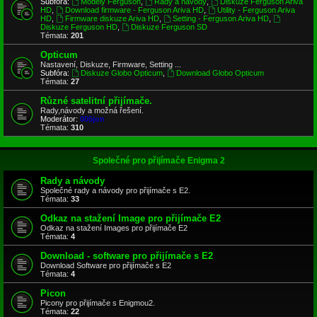
Subfóra:
Modely Ferguson
,
Rady a návody
,
Diskuze Ferguson Ariva
HD
,
Download firmware - Ferguson Ariva HD
,
Utility - Ferguson Ariva
HD
,
Firmware diskuze Ariva HD
,
Setting - Ferguson Ariva HD
,
Diskuze Ferguson HD
,
Diskuze Ferguson SD
Témata:
201
Opticum
Nastavení, Diskuze, Firmware, Setting ...
Subfóra:
Diskuze Globo Opticum
,
Download Globo Opticum
Témata:
27
Různé satelitní přijímače.
Rady,návody a možná řešení.
Moderátor:
005jon
Témata:
310
Společné pro přijímače Enigma 2
Rady a návody
Společné rady a návody pro přijímače s E2.
Témata:
33
Odkaz na stažení Image pro přijímače E2
Odkaz na stažení Images pro přijímače E2
Témata:
4
Download - software pro přijímače s E2
Download Software pro přijímače s E2
Témata:
4
Picon
Picony pro přijímače s Enigmou2.
Témata:
22