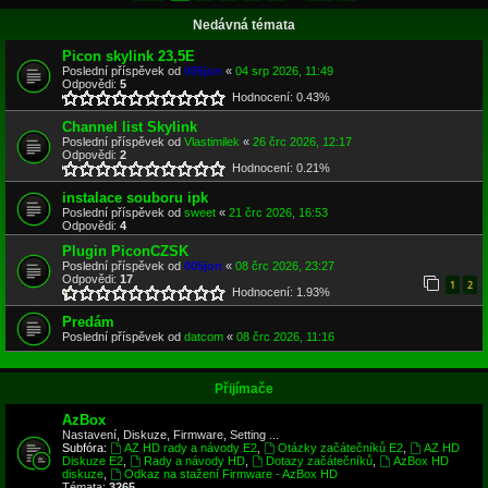
Nedávná témata
Picon skylink 23,5E
Poslední příspěvek od
005jon
«
04 srp 2026, 11:49
Odpovědi:
5
Hodnocení: 0.43%
Channel list Skylink
Poslední příspěvek od
Vlastimilek
«
26 črc 2026, 12:17
Odpovědi:
2
Hodnocení: 0.21%
instalace souboru ipk
Poslední příspěvek od
sweet
«
21 črc 2026, 16:53
Odpovědi:
4
Plugin PiconCZSK
Poslední příspěvek od
005jon
«
08 črc 2026, 23:27
Odpovědi:
17
1
2
Hodnocení: 1.93%
Predám
Poslední příspěvek od
datcom
«
08 črc 2026, 11:16
Přijímače
AzBox
Nastavení, Diskuze, Firmware, Setting ...
Subfóra:
AZ HD rady a návody E2
,
Otázky začátečníků E2
,
AZ HD
Diskuze E2
,
Rady a návody HD
,
Dotazy začátečníků
,
AzBox HD
diskuze
,
Odkaz na stažení Firmware - AzBox HD
Témata:
3265