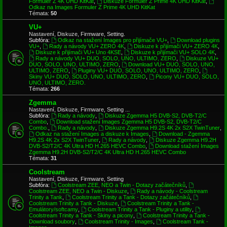
Formuler Z 4K UHD KitKat
,
Diskuze Formuler Z Prime 4K UHD KitKat
,
Odkaz na Images Formuler Z Prime 4K UHD KitKat
Témata:
50
VU+
Nastavení, Diskuze, Firmware, Setting.
Subfóra:
Odkaz na stažení Images pro přijímače VU+
,
Download plugins
VU+
,
Rady a návody VU+ ZERO 4K
,
Diskuze k přijímači VU+ ZERO 4K
,
Diskuze k přijímači VU+ Uno 4KSE
,
Diskuze k přijímači VU+ SOLO 4K
,
Rady a návody VU+ DUO, SOLO, UNO, ULTIMO, ZERO
,
Diskuze VU+
DUO, SOLO, UNO, ULTIMO, ZERO
,
Download VU+ DUO, SOLO, UNO,
ULTIMO, ZERO
,
Pluginy VU+ DUO, SOLO, UNO, ULTIMO, ZERO
,
Skiny VU+ DUO, SOLO, UNO, ULTIMO, ZERO
,
Picony VU+ DUO, SOLO,
UNO, ULTIMO, ZERO.
Témata:
266
Zgemma
Nastavení, Diskuze, Firmware, Setting ...
Subfóra:
Rady a návody
,
Diskuze Zgemma H5 DVB-S2, DVB-T2/C
Combo
,
Download stažení Images Zgemma H5 DVB-S2, DVB-T2/C
Combo.
,
Rady a návody
,
Diskuze Zgemma H9.2S 4K 2x S2X TwinTuner
,
Odkaz na stažení Images a diskuze k Images
,
Download - Zgemma
H9.2S 4K 2x S2X TwinTuner
,
Rady a návody
,
Diskuze Zgemma H9.2H
DVB-S2/T2/C 4K Ultra HD H.265 HEVC Combo
,
Download stažení Images
Zgemma H9.2H DVB-S2/T2/C 4K Ultra HD H.265 HEVC Combo
Témata:
31
Coolstream
Nastavení, Diskuze, Firmware, Setting
Subfóra:
Coolstream ZEE, NEO a Twin - Dotazy začátečníků
,
Coolstream ZEE, NEO a Twin - Diskuze
,
Rady a návody - Coolstream
Trinity a Tank
,
Coolstream Trinity a Tank - Dotazy začátečníků
,
Coolstream Trinity a Tank - Diskuze
,
Coolstream Trinity a Tank -
Emulátory/softcamy
,
Coolstream Trinity a Tank - Pluginy a utility
,
Coolstream Trinity a Tank - Skiny a picony
,
Coolstream Trinity a Tank -
Download soubory
,
Coolstream Trinity - Images
,
Coolstream Tank -